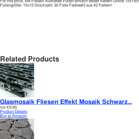
For this price, the Fliesen Aufkleber Folien einfach selber kleben Größe 15x15c
Foliengröße: 15x15 Stückzahl: 30 Freie Farbwahl aus 42 Farben!
Related Products
Glasmosaik Fliesen Effekt Mosaik Schwarz...
nur
€9.90
Product Details
Buy at Amazon