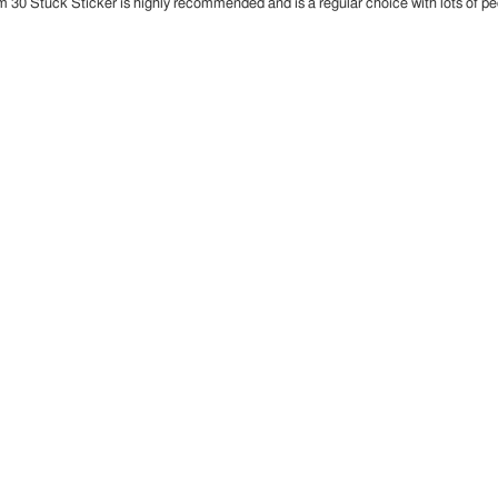
m 30 Stück Sticker is highly recommended and is a regular choice with lots of pe