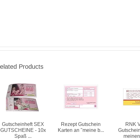
elated Products
Gutscheinheft SEX
Rezept Gutschein
RNK V
GUTSCHEINE - 10x
Karten an "meine b...
Gutschein
Spaß ...
meinen 