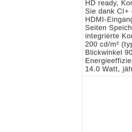
HD ready, Ko
Sie dank CI+ 
HDMI-Eingang,
Seiten Speich
integrierte K
200 cd/m² (typ
Blickwinkel 9
Energieeffizi
14.0 Watt, jä