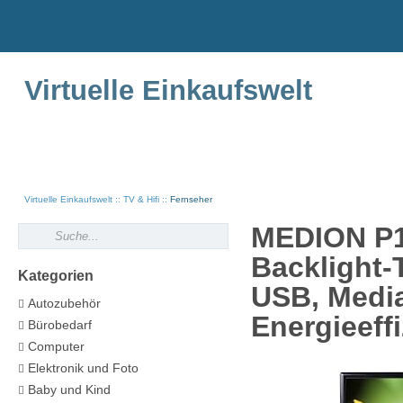
Virtuelle Einkaufswelt
Virtuelle Einkaufswelt
TV & Hifi
Fernseher
MEDION P1
Backlight-
Kategorien
USB, Media
Autozubehör
Energieeff
Bürobedarf
Computer
Elektronik und Foto
Baby und Kind