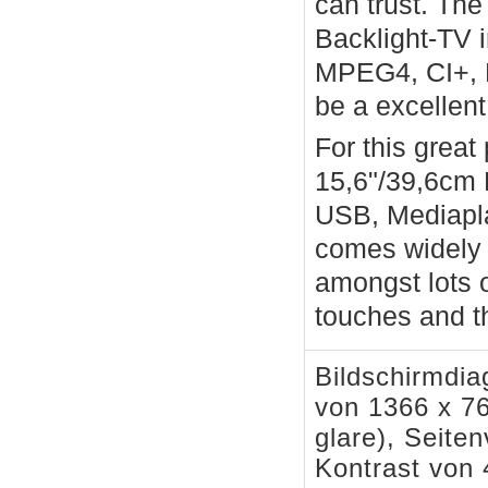
can trust. T
Backlight-TV 
MPEG4, CI+, En
be a excellen
For this grea
15,6"/39,6cm 
USB, Mediapla
comes widely
amongst lots
touches and th
Bildschirmdia
von 1366 x 76
glare), Seiten
Kontrast von 