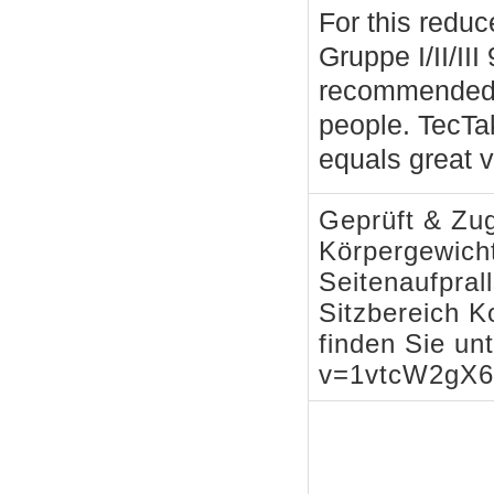
For this redu
Gruppe I/II/II
recommended a
people. TecTa
equals great 
Geprüft & Zug
Körpergewicht
Seitenaufpral
Sitzbereich K
finden Sie un
v=1vtcW2gX