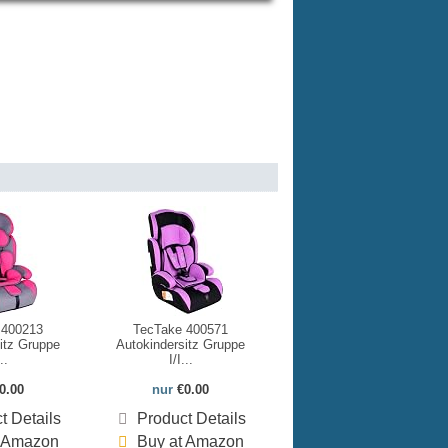
 400213
TecTake 400571
itz Gruppe
Autokindersitz Gruppe
..
I/I...
0.00
nur
€0.00
t Details
Product Details
t Amazon
Buy at Amazon