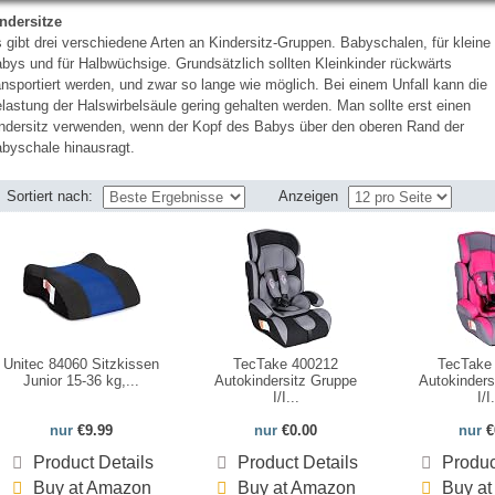
ndersitze
 gibt drei verschiedene Arten an Kindersitz-Gruppen. Babyschalen, für kleine
bys und für Halbwüchsige. Grundsätzlich sollten Kleinkinder rückwärts
ansportiert werden, und zwar so lange wie möglich. Bei einem Unfall kann die
lastung der Halswirbelsäule gering gehalten werden. Man sollte erst einen
ndersitz verwenden, wenn der Kopf des Babys über den oberen Rand der
byschale hinausragt.
Sortiert nach:
Anzeigen
Unitec 84060 Sitzkissen
TecTake 400212
TecTake
Junior 15-36 kg,...
Autokindersitz Gruppe
Autokinders
I/I...
I/I.
nur
€9.99
nur
€0.00
nur
€
Product Details
Product Details
Produc
Buy at Amazon
Buy at Amazon
Buy a