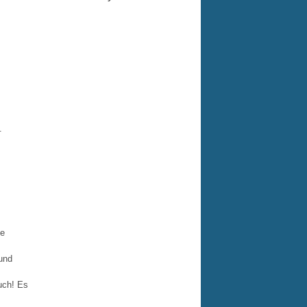
.
ze
und
uch! Es