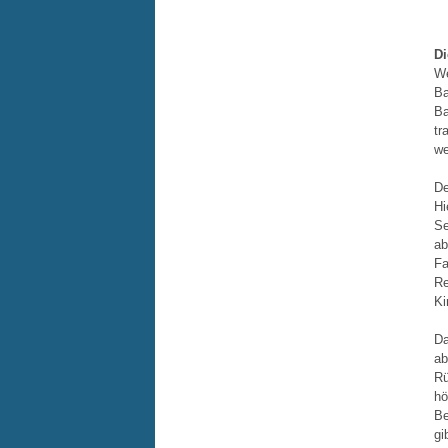
Di
We
Ba
Ba
tr
we
De
Hi
Se
ab
Fa
Re
Ki
Da
ab
Rü
hö
Be
gi