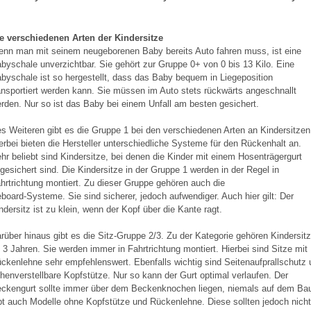
e verschiedenen Arten der Kindersitze
nn man mit seinem neugeborenen Baby bereits Auto fahren muss, ist eine
byschale unverzichtbar. Sie gehört zur Gruppe 0+ von 0 bis 13 Kilo. Eine
byschale ist so hergestellt, dass das Baby bequem in Liegeposition
ansportiert werden kann. Sie müssen im Auto stets rückwärts angeschnallt
rden. Nur so ist das Baby bei einem Unfall am besten gesichert.
s Weiteren gibt es die Gruppe 1 bei den verschiedenen Arten an Kindersitzen
erbei bieten die Hersteller unterschiedliche Systeme für den Rückenhalt an.
hr beliebt sind Kindersitze, bei denen die Kinder mit einem Hosenträgergurt
gesichert sind. Die Kindersitze in der Gruppe 1 werden in der Regel in
hrtrichtung montiert. Zu dieser Gruppe gehören auch die
board-Systeme. Sie sind sicherer, jedoch aufwendiger. Auch hier gilt: Der
ndersitz ist zu klein, wenn der Kopf über die Kante ragt.
rüber hinaus gibt es die Sitz-Gruppe 2/3. Zu der Kategorie gehören Kindersit
 3 Jahren. Sie werden immer in Fahrtrichtung montiert. Hierbei sind Sitze mit
ckenlehne sehr empfehlenswert. Ebenfalls wichtig sind Seitenaufprallschutz 
henverstellbare Kopfstütze. Nur so kann der Gurt optimal verlaufen. Der
ckengurt sollte immer über dem Beckenknochen liegen, niemals auf dem Ba
bt auch Modelle ohne Kopfstütze und Rückenlehne. Diese sollten jedoch nicht